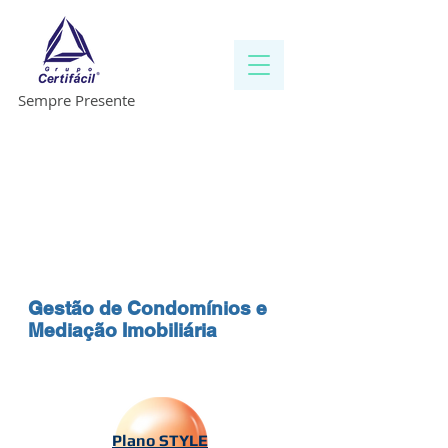
Sempre Presente
5
GRUPO
CERTIFACIL
GESTAO
DE
CONDOMINIOS
1/3
Gestão de Condomínios e
Mediação Imobiliária
Plano STYLE