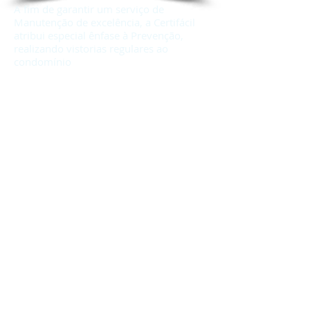
A fim de garantir um serviço de
Manutenção de excelência, a Certifácil
atribui especial ênfase à Prevenção,
realizando vistorias regulares ao
condomínio
Legislação - Informações - Minutas
FAQ´s
Links