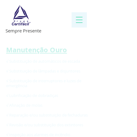
Sempre Presente
Manutenção Ouro
√ Substituição de automáticos de escada
√ Substituição de lâmpadas e disjuntores
√ Substituição de interruptores e luzes de
emergência
√ Lubrificação de dobradiças
√ Afinação de molas
√ Reparação e/ou substituição de fechaduras
√ Revisão e/ou substituição dos extintores
√ Inspeção aos alarmes de incêndio