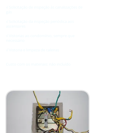
√ Solicitação de inspeção às canalizações de
gás
√ Solicitação da inspeção periódica aos
ascensores
√ Vistorias ao condomínio, sempre que
necessário
√ Vistoria e limpeza de caleiras
Custo com os materiais: não incluído